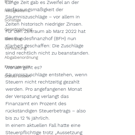
BFH
Lange Zeit gab es Zweifel an der 
Verfassungsmäßigkeit der 
Neuigkeiten
Säumniszuschläge – vor allem in 
Sonstige
Zeiten historisch niedriger Zinsen. 
Gesetzgebung
Für den Zeitraum ab 
März 2022
 hat 
der Bundesfinanzhof (BFH) nun 
Beratung
Klarheit geschaffen: Die Zuschläge 
Verwaltung
sind rechtlich nicht zu beanstanden.
Abgabenordnung
Finanzgericht
Worum geht es?
Säumniszuschläge entstehen, wenn 
Steuerwissen
Steuern nicht rechtzeitig gezahlt 
werden. Pro angefangenen Monat 
der Verspätung verlangt das 
Finanzamt 
ein Prozent
 des 
rückständigen Steuerbetrags – also 
bis zu 
12 % jährlich
.
In einem aktuellen Fall hatte eine 
Steuerpflichtige trotz „Aussetzung 