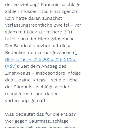
der Vollziehung“ Säumniszuschläge 
zahlen müssen. Das Finanzgericht 
Köln hatte daran zunächst 
verfassungsrechtliche Zweifel – vor 
allem mit Blick auf frühere BFH-
Urteile aus der Niedrigzinsphase.
Der Bundesfinanzhof hat diese 
Bedenken nun zurückgewiesen (
(
BFH, Urteil v. 21.3.2025, X B 21/25 
(AdV)
)
: Seit dem Anstieg des 
Zinsniveaus – insbesondere infolge 
des Ukraine-Kriegs – sei die Höhe 
der Säumniszuschläge wieder 
marktgerecht und daher 
verfassungsgemäß.
Was bedeutet das für die Praxis?
Wer gegen Säumniszuschläge 
vorgehen will, muss zuerst einen 